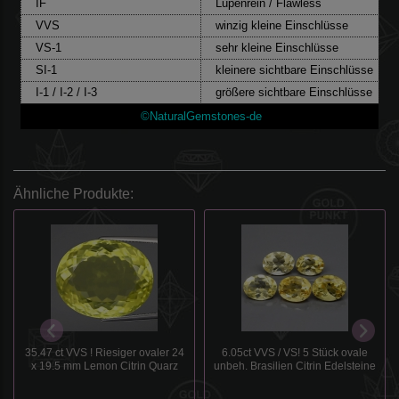
IF
Lupenrein / Flawless
VVS
winzig kleine Einschlüsse
VS-1
sehr kleine Einschlüsse
SI-1
kleinere sichtbare Einschlüsse
I-1 / I-2 / I-3
größere sichtbare Einschlüsse
©NaturalGemstones-de
Ähnliche Produkte:
35.47 ct VVS ! Riesiger ovaler 24
6.05ct VVS / VS! 5 Stück ovale
x 19.5 mm Lemon Citrin Quarz
unbeh. Brasilien Citrin Edelsteine