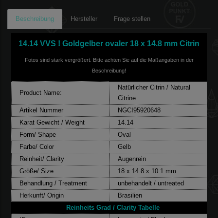
Beschreibung
Hersteller
Frage stellen
14.14 VVS ! Goldgelber ovaler 18 x 14.8 mm Citrin
Fotos sind stark vergrößert. Bitte achten Sie auf die Maßangaben in der
Beschreibung!
Natürlicher Citrin / Natural
Product Name:
Citrine
Artikel Nummer
NGCI95920648
Karat Gewicht / Weight
14.14
Form/ Shape
Oval
Farbe/ Color
Gelb
Reinheit/ Clarity
Augenrein
Größe/ Size
18 x 14.8 x 10.1 mm
Behandlung / Treatment
unbehandelt / untreated
Herkunft/ Origin
Brasilien
Reinheits Grad / Clarity Tabelle