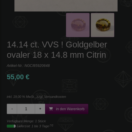
14.14 ct. VVS ! Goldgelber
ovaler 18 x 14.8 mm Citrin
Artikel-Nr.:
NGCI95920648
55,00 €
inkl. 19,00 % MwSt., zzgl.
Versandkosten
in den Warenkorb
Verfügbare Menge: 1 Stück
[*2]
Lieferzeit: 1 bis 3 Tage