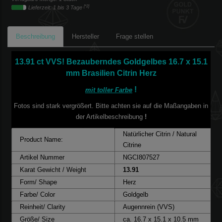
[*2]
Lieferzeit: 1 bis 3 Tage
Beschreibung
Hersteller
Frage stellen
13.91 ct VVS! Bezauberndes Goldgelbes 16.7 x 15.1
mm Brasilien Citrin Herz
!
mit toller Farbe
Fotos sind stark vergrößert. Bitte achten sie auf die Maßangaben in
der Artikelbeschreibung
!
Natürlicher Citrin / Natural
Product Name:
Citrine
Artikel Nummer
NGCI807527
Karat Gewicht / Weight
13.91
Form/ Shape
Herz
Farbe/ Color
Goldgelb
Reinheit/ Clarity
Augennrein (VVS)
Größe/ Size
ca. 16.7 x 15.1 x 10.5 mm