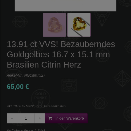
13.91 ct VVS! Bezauberndes
Goldgelbes 16.7 x 15.1 mm
Brasilien Citrin Herz
Artikel-Nr.:
NGCI807527
65,00 €
inkl. 19,00 % MwSt., zzgl.
Versandkosten
in den Warenkorb
Verfügbare Menge: 1 Stück