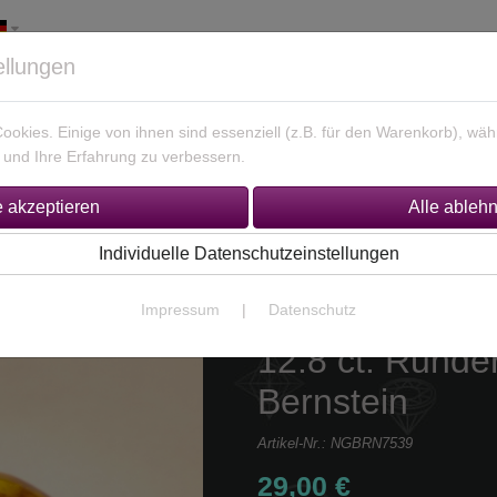
ellungen
okies. Einige von ihnen sind essenziell (z.B. für den Warenkorb), w
und Ihre Erfahrung zu verbessern.
925 Silber Schmuck
Unikate Gold / Silber
% Sonderan
Individuelle Datenschutzeinstellungen
Impressum
|
Datenschutz
12.8 ct. Rund
Bernstein
Artikel-Nr.:
NGBRN7539
29,00 €