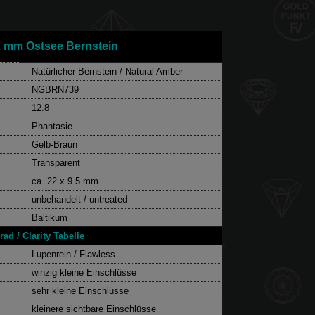
22 mm Ostsee Bernstein
Natürlicher Bernstein / Natural Amber
NGBRN739
12.8
Phantasie
Gelb-Braun
Transparent
ca. 22 x 9.5 mm
unbehandelt / untreated
Baltikum
ad / Clarity Tabelle
Lupenrein / Flawless
winzig kleine Einschlüsse
sehr kleine Einschlüsse
kleinere sichtbare Einschlüsse