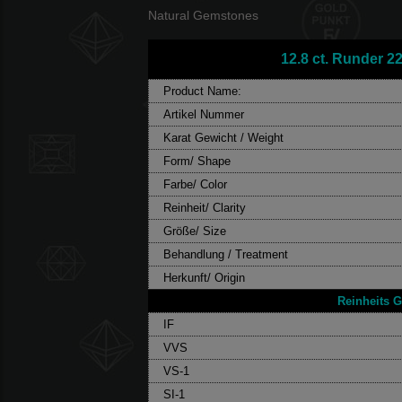
Natural Gemstones
12.8 ct. Runder 
Product Name:
Artikel Nummer
Karat Gewicht / Weight
Form/ Shape
Farbe/ Color
Reinheit/ Clarity
Größe/ Size
Behandlung / Treatment
Herkunft/ Origin
Reinheits Gr
IF
VVS
VS-1
SI-1