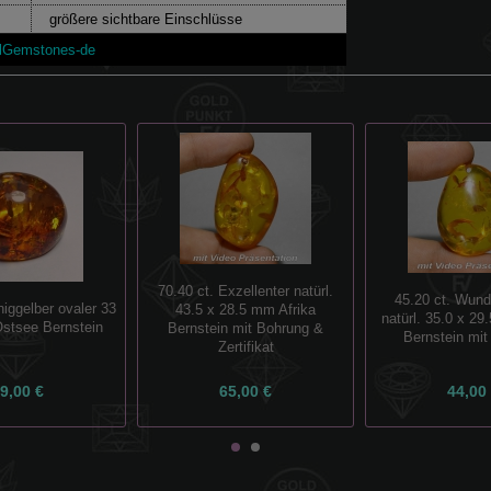
größere sichtbare Einschlüsse
lGemstones-de
70.40 ct. Exzellenter natürl.
45.20 ct. Wund
niggelber ovaler 33
43.5 x 28.5 mm Afrika
natürl. 35.0 x 29
stsee Bernstein
Bernstein mit Bohrung &
Bernstein mit
Zertifikat
9,00 €
65,00 €
44,00