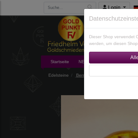
Login
Datenschutzeinst
Dieser Shop verwendet Co
werden, um diesen Shop 
Startseite
NEU im Shop
Edelsteine
Edelsteine
Bernstein