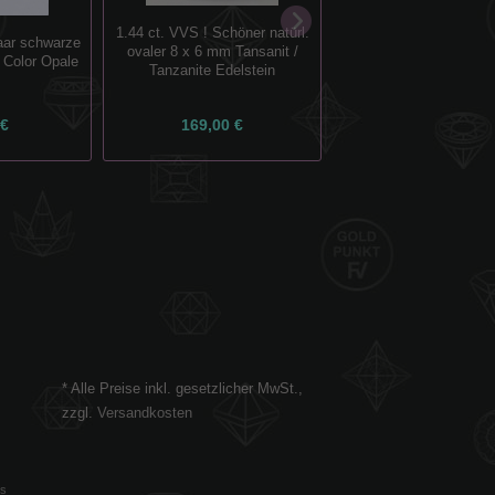
1.44 ct. VVS ! Schöner natürl.
0.23 ct. Tolles Paar 
aar schwarze
ovaler 8 x 6 mm Tansanit /
Blue Prinzess Schl
 Color Opale
Tanzanite Edelstein
Diamanten
 €
169,00 €
75,00 €
* Alle Preise inkl. gesetzlicher MwSt.,
zzgl.
Versandkosten
es