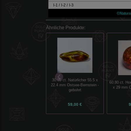
I-1 / I-2 / I-3
©Natura
Ähnliche Produkte:
30.85 ct. Natürlicher 55.5 x
60.80 ct. Ho
22.4 mm Ostsee-Bernstein -
x 29 mm O
gebohrt
59,00 €
9