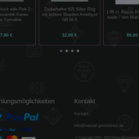
Stück edle Pink 2 -
Zauberhafter 925 Silber Ring
1.95 ct. Klasse P
osambik Karree
mit echtem Brasilien Amethyst
runde 7 mm Multi
te Turmaline
GR 56,5
7,00 €
32,00 €
89,00
hlungsmöglichkeiten
Kontakt
Kontakt
info@natural-gemstones.de
© Copyright 2007- 2023 NaturalGemston