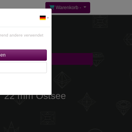
Warenkorb -
ährend andere verwendet
gebote %
Kontakt
er 22 mm Ostsee