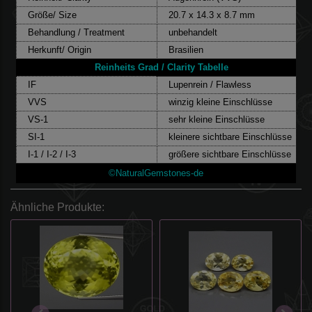
Größe/ Size
20.7 x 14.3 x 8.7 mm
Behandlung / Treatment
unbehandelt
Herkunft/ Origin
Brasilien
Reinheits Grad / Clarity Tabelle
IF
Lupenrein / Flawless
VVS
winzig kleine Einschlüsse
VS-1
sehr kleine Einschlüsse
SI-1
kleinere sichtbare Einschlüsse
I-1 / I-2 / I-3
größere sichtbare Einschlüsse
©NaturalGemstones-de
Ähnliche Produkte: