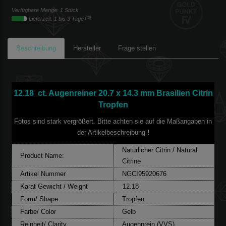
Verfügbare Menge: 1 Stück
[*2]
Lieferzeit: 1 bis 3 Tage
Beschreibung
Hersteller
Frage stellen
12.18 ct. Augenreiner 20.7 x 14.3 mm Brasilien Citrin
Tropfen
Fotos sind stark vergrößert. Bitte achten sie auf die Maßangaben in
der Artikelbeschreibung
!
Natürlicher Citrin / Natural
Product Name:
Citrine
Artikel Nummer
NGCI95920676
Karat Gewicht / Weight
12.18
Form/ Shape
Tropfen
Farbe/ Color
Gelb
Reinheit/ Clarity
Augennrein (VVS)