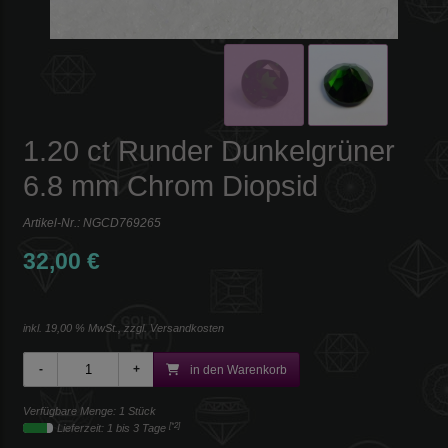
1.20 ct Runder Dunkelgrüner
6.8 mm Chrom Diopsid
Artikel-Nr.:
NGCD769265
32,00 €
inkl. 19,00 % MwSt., zzgl.
Versandkosten
in den Warenkorb
Verfügbare Menge: 1 Stück
[*2]
Lieferzeit: 1 bis 3 Tage