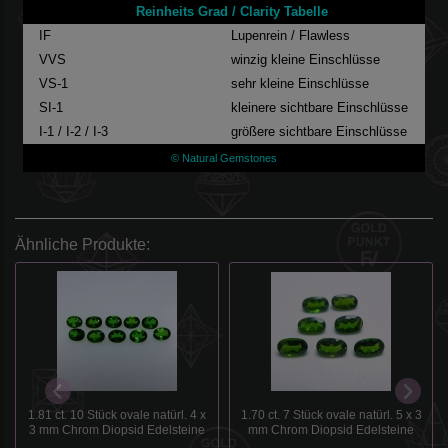
Reinheits Grad / Clarity Tabelle
IF
Lupenrein / Flawless
VVS
winzig kleine Einschlüsse
VS-1
sehr kleine Einschlüsse
SI-1
kleinere sichtbare Einschlüsse
I-1 / I-2 / I-3
größere sichtbare Einschlüsse
© Natural Gemstones
Ähnliche Produkte:
1.70 ct. 7 Stück ovale natürl. 5 x 3
1.81 ct. 10 Stück ovale natürl. 4 x
mm Chrom Diopsid Edelsteine
3 mm Chrom Diopsid Edelsteine