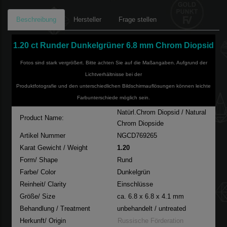
Beschreibung
Hersteller
Frage stellen
1.20 ct Runder Dunkelgrüner 6.8 mm Chrom Diopsid
Fotos sind stark vergrößert. Bitte achten Sie auf die Maßangaben. Aufgrund der
Lichtverhältnisse bei der
Produktfotografie und den unterschiedlichen Bildschirmauflösungen können leichte
Farbunterschiede möglich sein.
Natürl.Chrom Diopsid / Natural
Product Name:
Chrom Diopside
Artikel Nummer
NGCD769265
Karat Gewicht / Weight
1.20
Form/ Shape
Rund
Farbe/ Color
Dunkelgrün
Reinheit/ Clarity
Einschlüsse
Größe/ Size
ca. 6.8 x 6.8 x 4.1 mm
Behandlung / Treatment
unbehandelt / untreated
Herkunft/ Origin
Russische Förderation