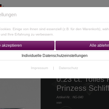
ellungen
okies. Einige von ihnen sind essenziell (z.B. für den Warenkorb), w
und Ihre Erfahrung zu verbessern.
925 Silber Schmuck
Unikate Gold / Silber
% Sonderan
Individuelle Datenschutzeinstellungen
Impressum
|
Datenschutz
0.23 ct. Tolles
Prinzess Schli
Artikel-Nr.:
NG-040
von