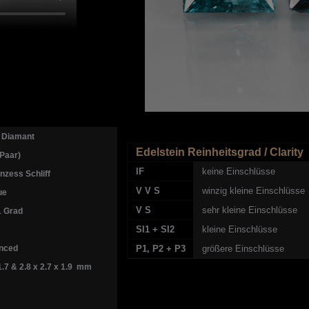
 Diamant
Edelstein Reinheitsgrad / Clarity
Paar)
IF
keine Einschlüsse
nzess Schliff
V V S
winzig kleine Einschlüsse
ue
V S
sehr kleine Einschlüsse
1 Grad
SI1 + SI2
kleine Einschlüsse
nced
P1, P2 + P3
größere Einschlüsse
1.7 & 2.8 x 2.7 x 1.9 mm