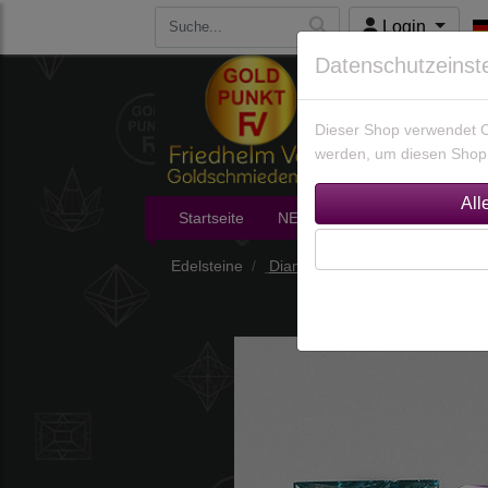
Login
Datenschutzeinst
Dieser Shop verwendet Co
werden, um diesen Shop 
Startseite
NEU im Shop
Edelsteine
Edelsteine
Diamanten