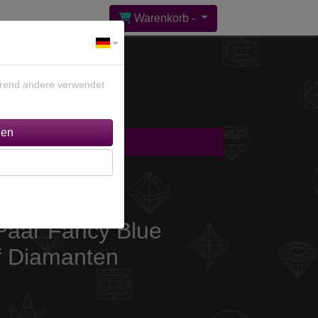
Warenkorb -
ährend andere verwendet
gebote %
Kontakt
 Paar Fancy Blue
ff Diamanten