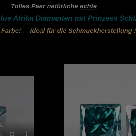
Tolles Paar natürliche
echte
lue Afrika Diamanten mit
Prinzess Schli
er Farbe! Ideal für die Schmuckherstellung !