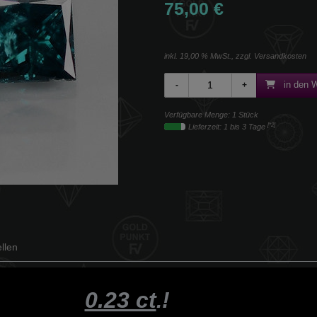
75,00 €
inkl. 19,00 % MwSt., zzgl.
Versandkosten
in den 
Verfügbare Menge: 1 Stück
[*2]
Lieferzeit: 1 bis 3 Tage
llen
0.23 ct
!
.