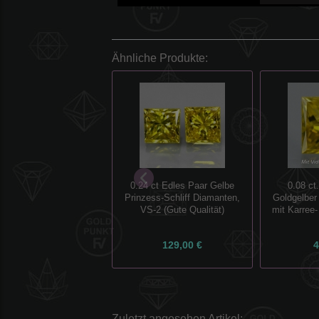
Ähnliche Produkte:
0.24 ct Edles Paar Gelbe
0.08 ct
Prinzess-Schliff Diamanten,
Goldgelber
VS-2 (Gute Qualität)
mit Karree-
129,00 €
4
Zuletzt angesehen Artikel: