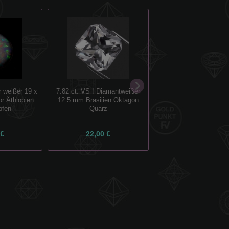
r weißer 19 x
7.82 ct. VS ! Diamantweißer
925 Silber Ring mit 
r Äthiopien
12.5 mm Brasilien Oktagon
Violetten Brasilien Am
pfen
Quarz
GR 56 (17,8)
 €
22,00 €
49,00 €