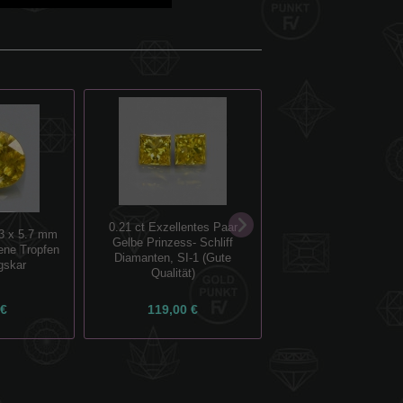
0.21 ct Exzellentes Paar
8.3 x 5.7 mm
1.40 ct Ovaler 8.7 x 
Gelbe Prinzess- Schliff
ene Tropfen
Pfirsich Pink Afrika Mor
Diamanten, SI-1 (Gute
gskar
Pink Smaragd)
Qualität)
 €
119,00 €
49,00 €