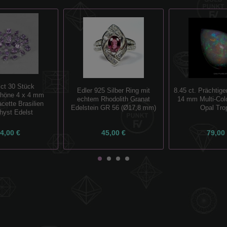
 ct 30 Stück
8.45 ct. Prächtige
Edler 925 Silber Ring mit
höne 4 x 4 mm
14 mm Multi-Colo
echtem Rhodolith Granat
cette Brasilien
Opal Tro
Edelstein GR 56 (Ø17,8 mm)
yst Edelst
4,00 €
45,00 €
79,00