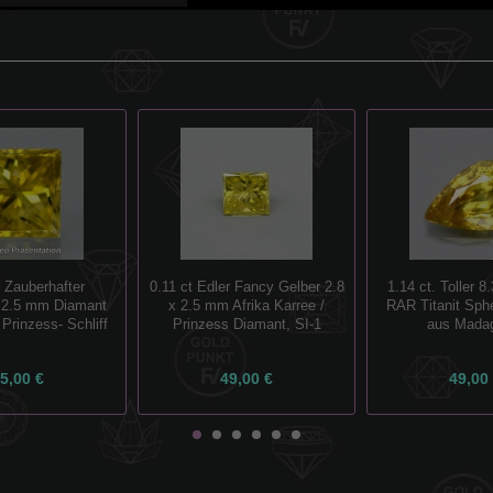
. Zauberhafter
0.11 ct Edler Fancy Gelber 2.8
1.14 ct. Toller 
 2.5 mm Diamant
x 2.5 mm Afrika Karree /
RAR Titanit Sph
 Prinzess- Schliff
Prinzess Diamant, SI-1
aus Mada
5,00 €
49,00 €
49,00