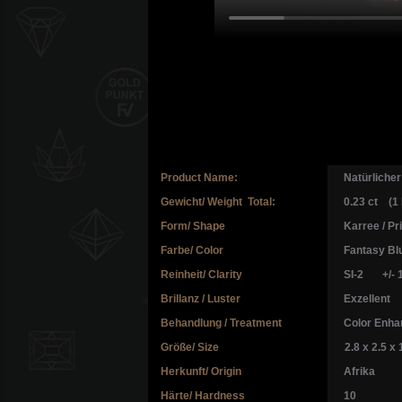
Product Name:
Natürlicher
Gewicht/ Weight Total:
0.23 ct (1 
Form/ Shape
Karree / Pri
Farbe/ Color
Fantasy Bl
Reinheit/ Clarity
SI-2 +/- 
Brillanz / Luster
Exzellent
Behandlung / Treatment
Color Enha
Größe/ Size
2.8 x 2.5 x 
Herkunft/ Origin
Afrika
Härte/ Hardness
10