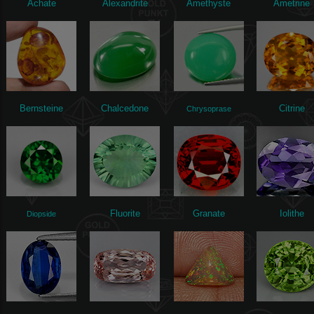
Achate
Alexandrite
Amethyste
Ametrine
Bernsteine
Chalcedone
Citrine
Chrysoprase
Fluorite
Granate
Iolithe
Diopside