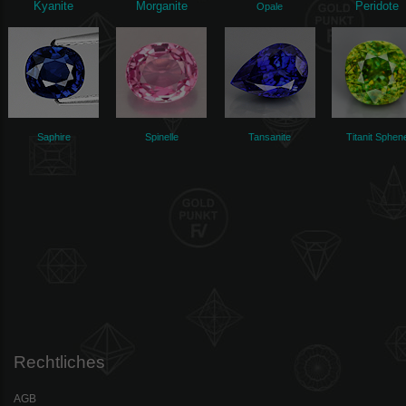
Kyanite
Morganite
Peridote
Opale
Saphire
Spinelle
Tansanite
Titanit Sphen
Rechtliches
AGB