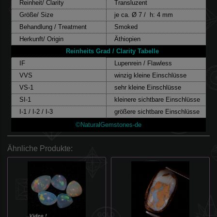
Reinheit/ Clarity
Transluzent
Größe/ Size
je ca. Ø 7 / h: 4 mm
Behandlung / Treatment
Smoked
Herkunft/ Origin
Äthiopien
Reinheits Grad / Clarity Tabelle
IF
Lupenrein / Flawless
VVS
winzig kleine Einschlüsse
VS-1
sehr kleine Einschlüsse
SI-1
kleinere sichtbare Einschlüsse
I-1 / I-2 / I-3
größere sichtbare Einschlüsse
©NaturalGemstones-de
Ähnliche Produkte: