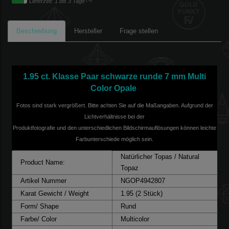
Lieferzeit: 1 bis 3 Tage
Beschreibung
Hersteller
Frage stellen
1.95 ct. Klasse Paar schwarze runde 7 mm Multi
Color Opale
Fotos sind stark vergrößert. Bitte achten Sie auf die Maßangaben. Aufgrund der
Lichtverhältnisse bei der
Produktfotografie und den unterschiedlichen Bildschirmauflösungen können leichte
Farbunterschiede möglich sein.
Natürlicher Topas / Natural
Product Name:
Topaz
Artikel Nummer
NGOP4942807
Karat Gewicht / Weight
1.95 (2 Stück)
Form/ Shape
Rund
Farbe/ Color
Multicolor