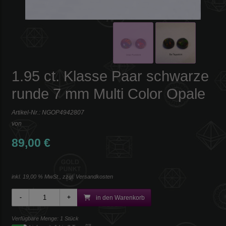
1.95 ct. Klasse Paar schwarze
runde 7 mm Multi Color Opale
Artikel-Nr.:
NGOP4942807
von
89,00 €
inkl. 19,00 % MwSt., zzgl.
Versandkosten
in den Warenkorb
Verfügbare Menge: 1 Stück
[*2]